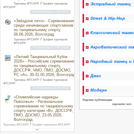
/
Эстрадный танец
Турниры ФТСАРР
График турниров
ФТСАРР
Опубликовано:1-06-2026
Street & Hip-Hop
«Звёздное лето» - Соревнования
среди начинающих спортсменов
по танцевальному спорту,
Классический тане
06.06.2026, Волгоград
/
Турниры ФТСАРР
График турниров
ФТСАРР
Акробатический т
Опубликовано:1-06-2026
«Летний Танцевальный Кубок
2026» - Российские соревнования
Народный танец и
по танцевальному спорту,
ДОССРФ, ЧМО, ПМО, ДОСМО,
РС «A», 30-31.05.2026, Волгоград
Джаз
/
Турниры ФТСАРР
График турниров
ФТСАРР
Опубликовано:8-05-2026
Модерн
«Олимпийские надежды
Оценка публикации
Поволжья» - Региональное
оценили чел.
соревнование по танцевальному
спорту категории «B», ДОССРФ,
ПМО, ДОСМО, 23.05.2026,
Волгоград
/
Турниры ФТСАРР
График турниров ФТСАРР
Опубликовано:8-05-2026