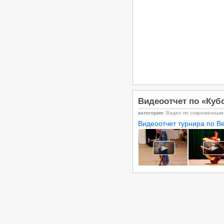
категории «B», 15.03.2026, Донецк
/
Турниры ФТСАРР
График турниров
ФТСАРР
Опубликовано:26-02-2026
«Кубок Диаманта 2026» -
Региональный турнир по
танцевальному спорту категории
«C», 01.03.2026, Волгоград
/
Турниры ФТСАРР
График турниров
ФТСАРР
Опубликовано:14-02-2026
Чемпионат и Первенство Южного
Видеоотчет по «Кубо
и Северо-Кавказского
категория:
Видео по современным
Федеральных округов по
танцевальному спорту, 20-
Видеоотчет турнира по Be
22.02.2026, Волгоград
/
Турниры ФТСАРР
График турниров
ФТСАРР
Опубликовано:11-02-2026
«Maxima – 2026» — Региональные
соревнования по танцевальному
спорту категории «C» —
08.02.2026, Волгоград
/
Турниры ФТСАРР
График турниров
ФТСАРР
Опубликовано:1-02-2026