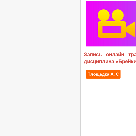
«Кубок Гармонии 2026» -
Российские соревнования по
танцевальному спорту РС «B»,
24.05.2026, Кисловодск
/
Турниры ФТСАРР
График турниров
ФТСАРР
Опубликовано:29-04-2026
«Весна Победы 2026» —
Региональные соревнования по
танцевальному спорту категории
Запись онлайн тр
«C» — 03.05.2026, Волгоград
/
Турниры ФТСАРР
График турниров
дисциплина «Брейки
ФТСАРР
Опубликовано:26-04-2026
Площадка А, C
«Кубок ЛНР» — Российские
соревнования категории «B» по
танцевальному спорту, КСРФ —
18.04.2026, Луганск
/
Турниры ФТСАРР
График турниров
ФТСАРР
Опубликовано:27-03-2026
Чемпионат и Первенство России
по танцевальному спорту 20.03-
29.03.2026, Дворец Ирины Винер в
Москве
/
Турниры ФТСАРР
График турниров