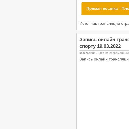
ФТСАРР
Опубликовано:20-03-2026
Прямая ссылка - Пл
«Танцевальный калейдоскоп 2026»
- Региональный турнир по
танцевальному спорту РС «B»,
Источник трансляции ст
ЧМО, ПМО, ДОССРФ, ДОСМО,
11.04.2026, Волгоград
/
Турниры ФТСАРР
График турниров
Запись онлайн тран
ФТСАРР
Опубликовано:20-03-2026
спорту 19.03.2022
«Весенний бал 2026» —
категория:
Видео по современным
Региональные соревнования по
Запись онлайн трансляци
танцевальному спорту категории
«B» — 05.04.2026, Астрахань
/
Турниры ФТСАРР
График турниров
ФТСАРР
Опубликовано:11-03-2026
«Волжские огни 2026» —
Региональные соревнования по
танцевальному спорту категории
«C» — 22.03.2026, Волгоград
/
Турниры ФТСАРР
График турниров
ФТСАРР
Опубликовано:10-03-2026
«Шахтерская Столица» -
Соревнования по танцевальному