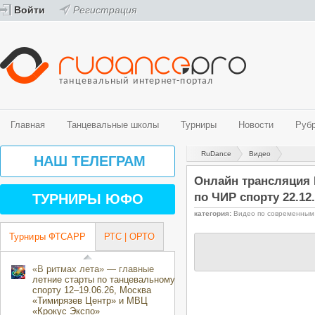
Войти
Регистрация
танцевальный интернет-портал
Главная
Танцевальные школы
Турниры
Новости
Руб
RuDance
Видео
Танцевальные школы
Турниры
Новости
Рубрики
Видео
Фото
НАШ ТЕЛЕГРАМ
Спортивные бальные танцы
График турниров ФТСАРР (спортивные бальные танцы)
Новости танцевального мира
История танца
Видео - спортивные бальные танцы
Фото - спортивные бальные танцы
Онлайн трансляция 
Belly Dance (Oriental)
Турниры ФТСАРР (спортивные бальные танцы)
Новости ProfiDance
Здоровье и спорт
Видео - современные танцевальные направления
Фото - современные танцевальные направления
по ЧИР спорту 22.12
ТУРНИРЫ ЮФО
Street направления
Турниры РТС (спортивные бальные танцы)
Танцевальная психология
категория:
Видео по современным
Эстрадные танцы
Турниры ОРТО (современные танцевальные направления)
За паркетом
Центры танцевального спорта
Танцевальные конкурсы и фестивали
Турниры ФТСАРР
РТС | ОРТО
Творческие коллективы
Календарь мероприятий ОРТО Волгоградского региона на 2018-2019
направления)
«В ритмах лета» — главные
летние старты по танцевальному
спорту 12–19.06.26, Москва
«Тимирязев Центр» и МВЦ
«Крокус Экспо»