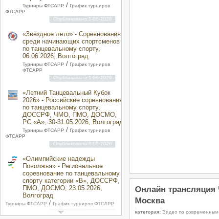
/
Турниры ФТСАРР
График турниров
ФТСАРР
Опубликовано:1-06-2026
«Звёздное лето» - Соревнования
среди начинающих спортсменов
по танцевальному спорту,
06.06.2026, Волгоград
/
Турниры ФТСАРР
График турниров
ФТСАРР
Опубликовано:1-06-2026
«Летний Танцевальный Кубок
2026» - Российские соревнования
по танцевальному спорту,
ДОССРФ, ЧМО, ПМО, ДОСМО,
РС «A», 30-31.05.2026, Волгоград
/
Турниры ФТСАРР
График турниров
ФТСАРР
Опубликовано:8-05-2026
«Олимпийские надежды
Поволжья» - Региональное
соревнование по танцевальному
спорту категории «B», ДОССРФ,
ПМО, ДОСМО, 23.05.2026,
Онлайн трансляция 
Волгоград
Москва
/
Турниры ФТСАРР
График турниров ФТСАРР
Опубликовано:8-05-2026
категория:
Видео по современным